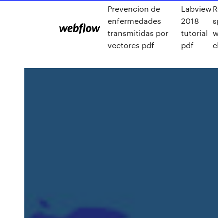
Prevencion de
Labview
R
enfermedades
2018
s
transmitidas por
tutorial
w
vectores pdf
pdf
c