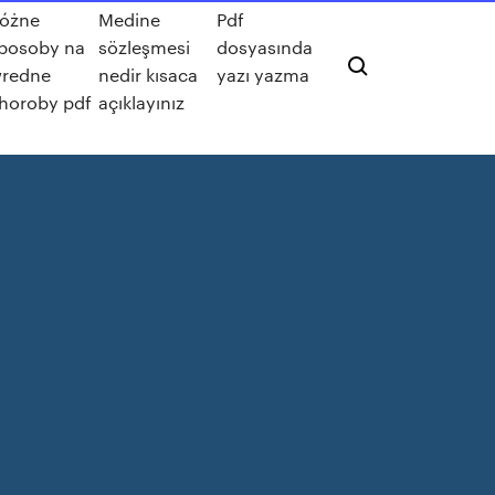
óżne
Medine
Pdf
posoby na
sözleşmesi
dosyasında
redne
nedir kısaca
yazı yazma
horoby pdf
açıklayınız